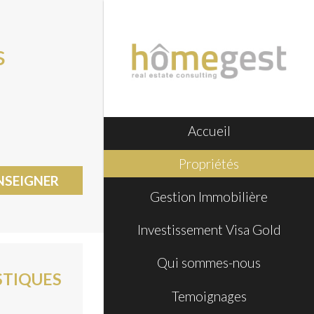
s
Accueil
Propriétés
NSEIGNER
Gestion Immobilière
Investissement Visa Gold
Qui sommes-nous
STIQUES
Temoignages