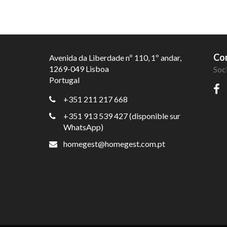
Co
Avenida da Liberdade nº 110, 1º andar,
1269-049 Lisboa
Soc
Portugal
+351 211 217 668
+351 913 539 427 (disponible sur
WhatsApp)
homegest@homegest.com.pt