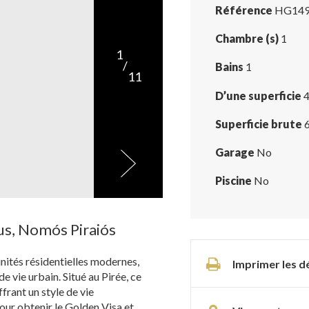
Référence
HG14
Chambre (s)
1
1
/
Bains
1
11
D’une superficie
4
Superficie brute
6
Garage
No
Piscine
No
us, Nomós Piraiós
nités résidentielles modernes,
Imprimer les dé
 vie urbain. Situé au Pirée, ce
rant un style de vie
ur obtenir le Golden Visa et