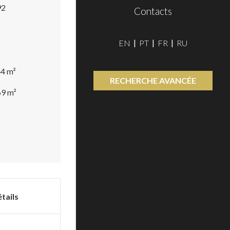
92
Contacts
EN
PT
FR
RU
4 m²
RECHERCHE AVANCÉE
9 m²
tails