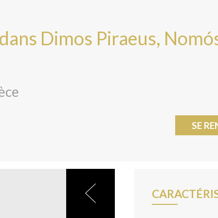
 dans Dimos Piraeus, Nomó
èce
SE RE
CARACTÉRI