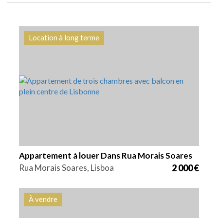
Location à long terme
Lits
Zone
Référence
3
139 m2
HG1563
Appartement à louer Dans Rua Morais Soares
Rua Morais Soares, Lisboa
2 000 €
À vendre