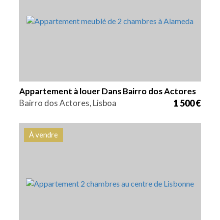
2
62 m2
HG1554A
Appartement à louer Dans Bairro dos Actores
Bairro dos Actores, Lisboa
1 500 €
À vendre
Lits
Zone
Référence
2
112 m2
HG1555