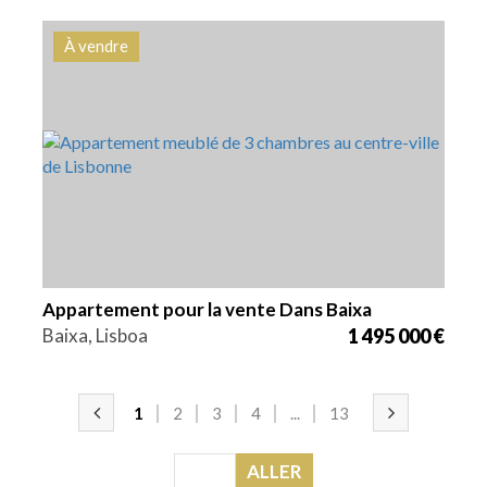
À vendre
Lits
Zone
Référence
3
154 m2
HG1550
Appartement pour la vente Dans Baixa
Baixa, Lisboa
1 495 000 €
1
2
3
4
...
13