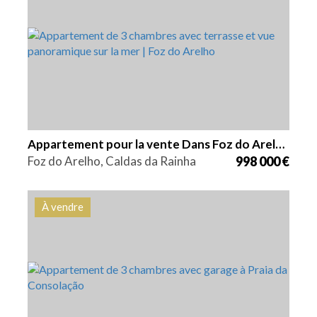
Lits
Zone
Référence
3
380 m2
HG1562
Appartement pour la vente Dans Foz do Arelho
Foz do Arelho, Caldas da Rainha
998 000 €
À vendre
Lits
Zone
Référence
3
122 m2
HG1559